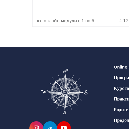
все онлайн модули с 1 по 6
4.12
Online
Програ
Курс п
Практи
Родите
Продол